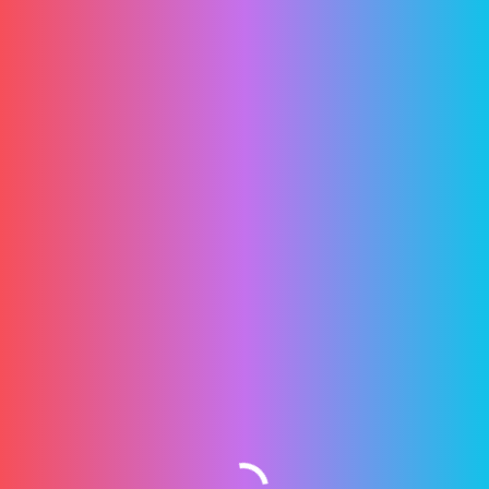
CANLI DESTEK VE HIZLI
IŞLEM GARANTISI LÜKS
CASINO’DA