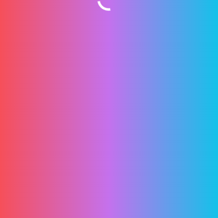
Jamshiozhukur
June 8, 2026
0 Comments
Content
Giriş ve Kayıt Kolaylıklarını Casino Luks
Üzerinde Keşfedin
Bonus ve Promosyon Fırsatlarını Casino
Lüks ile Değerlendirin
Ödeme Sistemlerinin Casino
Deneyimindeki Önemi
Slot ve Canlı Oyun Çeşitleriyle Casino
Luks Üzerinde Daha Fazla Kazanç Elde
Edin