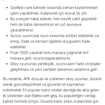
Özellikle canlı bahisler sırasında zaman kaybetmeden
işlem yapabilmek, kullanıcılar için büyük bir artı.
Bu süreçleri takip ederek, hem keyifli vakit geçirebilir
hem de bahis deneyiminizi en üst seviyeye
çıkarabilirsiniz.
Ayrıca, oyuncular oyun sırasında sohbet edebilirler ve
emoji, ifade ve benzeri öğelerle duygularını ifade
edebilirler.
Puan 1000 yazarak botu masaya çağırarak bot
masaya gelir, oyuna başlayabilirsiniz.
Okey oyununda yenilikçilik, oyuncuların farklı stratejiler
geliştirmesi ve yeni taktikler denemesi anlamına gelir.
Bu nedenle, APK dosyası ile yüklenen okey oyunları, düzenli
olarak güncelleştirilmeli ve güvenilir bir kaynaktan
indirilmelidir. En popüler bahis siteleri dendiğinde akla gelen
ilk sitelerden olan
Bahis.com giriş
, bu popülerliğini verdiği
kaliteli hizmete borçlu. Güvenli bahis sitesi, kullanıcıları için