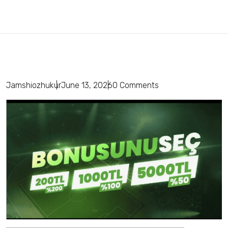
Jamshiozhukur
June 13, 2026
0 Comments