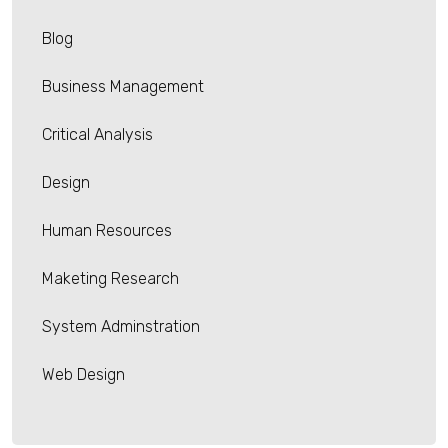
Blog
Business Management
Critical Analysis
Design
Human Resources
Maketing Research
System Adminstration
Web Design