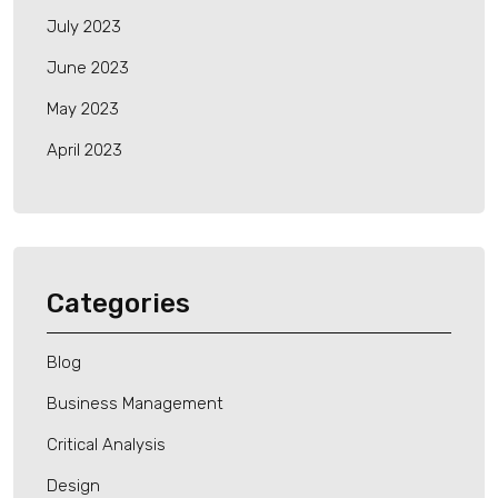
July 2023
June 2023
May 2023
April 2023
Categories
Blog
Business Management
Critical Analysis
Design