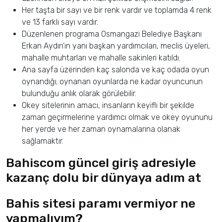
Her taşta bir sayı ve bir renk vardır ve toplamda 4 renk
ve 13 farklı sayı vardır.
Düzenlenen programa Osmangazi Belediye Başkanı
Erkan Aydın’ın yanı başkan yardımcıları, meclis üyeleri,
mahalle muhtarları ve mahalle sakinleri katıldı.
Ana sayfa üzerinden kaç salonda ve kaç odada oyun
oynandığı; oynanan oyunlarda ne kadar oyuncunun
bulunduğu anlık olarak görülebilir.
Okey sitelerinin amacı, insanların keyifli bir şekilde
zaman geçirmelerine yardımcı olmak ve okey oyununu
her yerde ve her zaman oynamalarına olanak
sağlamaktır.
Bahiscom güncel giriş adresiyle
kazanç dolu bir dünyaya adım at
Bahis sitesi paramı vermiyor ne
yapmalıyım?