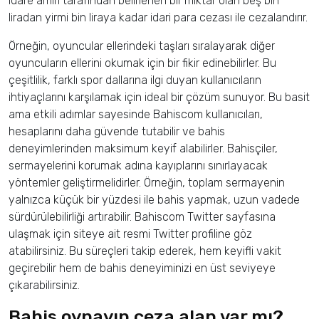
idare amiri tarafından belirlenen bir miktar olan beş bin
liradan yirmi bin liraya kadar idari para cezası ile cezalandırır.
Örneğin, oyuncular ellerindeki taşları sıralayarak diğer
oyuncuların ellerini okumak için bir fikir edinebilirler. Bu
çeşitlilik, farklı spor dallarına ilgi duyan kullanıcıların
ihtiyaçlarını karşılamak için ideal bir çözüm sunuyor. Bu basit
ama etkili adımlar sayesinde Bahiscom kullanıcıları,
hesaplarını daha güvende tutabilir ve bahis
deneyimlerinden maksimum keyif alabilirler. Bahisçiler,
sermayelerini korumak adına kayıplarını sınırlayacak
yöntemler geliştirmelidirler. Örneğin, toplam sermayenin
yalnızca küçük bir yüzdesi ile bahis yapmak, uzun vadede
sürdürülebilirliği artırabilir. Bahiscom Twitter sayfasına
ulaşmak için siteye ait resmi Twitter profiline göz
atabilirsiniz. Bu süreçleri takip ederek, hem keyifli vakit
geçirebilir hem de bahis deneyiminizi en üst seviyeye
çıkarabilirsiniz.
Bahis oynayıp ceza alan var mı?