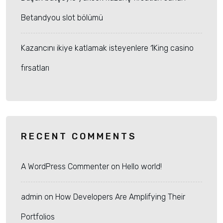
Betandyou slot bölümü
Kazancını ikiye katlamak isteyenlere 1King casino
fırsatları
RECENT COMMENTS
A WordPress Commenter
on
Hello world!
admin
on
How Developers Are Amplifying Their
Portfolios