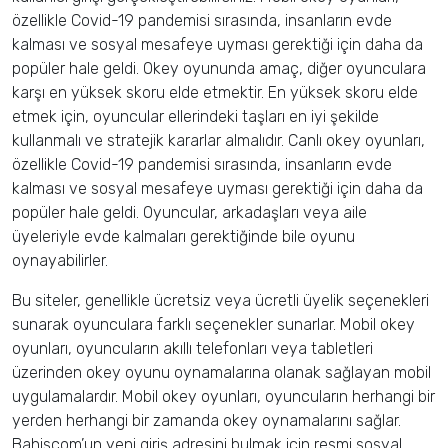
özellikle Covid-19 pandemisi sırasında, insanların evde
kalması ve sosyal mesafeye uyması gerektiği için daha da
popüler hale geldi. Okey oyununda amaç, diğer oyunculara
karşı en yüksek skoru elde etmektir. En yüksek skoru elde
etmek için, oyuncular ellerindeki taşları en iyi şekilde
kullanmalı ve stratejik kararlar almalıdır. Canlı okey oyunları,
özellikle Covid-19 pandemisi sırasında, insanların evde
kalması ve sosyal mesafeye uyması gerektiği için daha da
popüler hale geldi. Oyuncular, arkadaşları veya aile
üyeleriyle evde kalmaları gerektiğinde bile oyunu
oynayabilirler.
Bu siteler, genellikle ücretsiz veya ücretli üyelik seçenekleri
sunarak oyunculara farklı seçenekler sunarlar. Mobil okey
oyunları, oyuncuların akıllı telefonları veya tabletleri
üzerinden okey oyunu oynamalarına olanak sağlayan mobil
uygulamalardır. Mobil okey oyunları, oyuncuların herhangi bir
yerden herhangi bir zamanda okey oynamalarını sağlar.
Bahiscom’un yeni giriş adresini bulmak için resmi sosyal