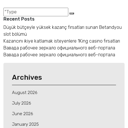
Recent Posts
Düşük bütçeyle yüksek kazanç fırsatları sunan Betandyou
slot bölümü
Kazancını ikiye katlamak isteyenlere 1King casino fırsatları
Вавада рабочее зеркало официального веб-портала
Вавада рабочее зеркало официального веб-портала
Archives
August 2026
July 2026
June 2026
January 2025