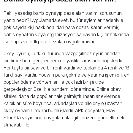
Peki, yasadışı bahis oynayıp ceza alan var mı sorusunun
yanıtı nedir? Uygulamada evet, bu tür eylemler nedeniyle
çok sayıda kişi hakkında idari para cezası kararı verilmiş,
bahis oynatan veya organizasyon sağlayan kişiler hakkında
ise hapis ve adli para cezaları uygulanmıştır.
Okey Oyunu, Türk kültürünün vazgeçilmez oyunlarından
biridir ve hem gençler hem de yaşlılar arasında popülerdir.
Her taşta bir sayı ve bir renk vardır ve toplamda 4 renk ve 13
farklı sayı vardır. Youwin para çekme ve yatırma işlemleri, en
popüler ödeme yöntemleri ile çok hızlı bir şekilde
gerçekleşiyor. Özellikle pandemi döneminde, Online okey
siteleri daha da popüler hale gelmiştir. İnsanlar evlerinde
kaldıkları süre boyunca, arkadaşları ve aileleriyle uzaktan
okey oynama imkânı bulmuşlardır. APK dosyaları, Play
Store’da yayınlanan uygulamalar gibi düzenli güncellemeler
almayabilirler.