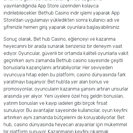
yayınlandığında App Store üzerinden kolayca
indirilebilecekler. Bethub Casino indir işlemi yaparak App
Store’dan uygulamayı yükledikten sonra kullanıcı adı ve
şifrenizle hemen giriş yaparak oyunlara başlayabilirsiniz.
Sonuç olarak, Bet hub Casino, eğlenceyi ve kazanma
heyecanını bir arada sunarak benzersiz bir deneyim vaat
ediyor. Oyuncular, güvenli bir ortamda kaliteli oyunlarla vakit
geçirirken aynı zamanda Bethub casino sayesinde çeşitli
bonuslarla kazançlarını artırabiliyorlar. Her seviyeden
oyuncuya hitap eden bu platform, casino dünyasında fark
yaratmayı başarıyor. Bet hub’da yer alan bonus ve
promosyonlar, oyuncuların kazanma şansını artıran unsurlar
arasında yer alıyor. Yeni üyelere özel hoş geldin bonusları,
yatırım bonusları ve kayıp iadeleri gibi birçok fırsat
sunuluyor. Bu avantajlar sayesinde kullanıcılar, oyun keyfini
artırırken aynı zamanda bütçelerini de koruyabiliyorlar. Bet
hub, casino dünyasında heyecan arayanlar için mükemmel
bir platform sunuyor. Kazanmanın keyfini çıkarmak