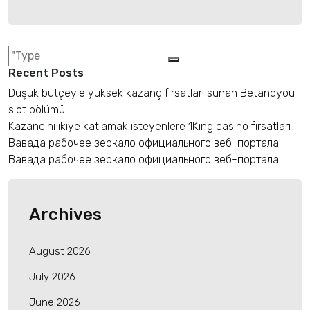
Recent Posts
Düşük bütçeyle yüksek kazanç fırsatları sunan Betandyou
slot bölümü
Kazancını ikiye katlamak isteyenlere 1King casino fırsatları
Вавада рабочее зеркало официального веб-портала
Вавада рабочее зеркало официального веб-портала
Archives
August 2026
July 2026
June 2026