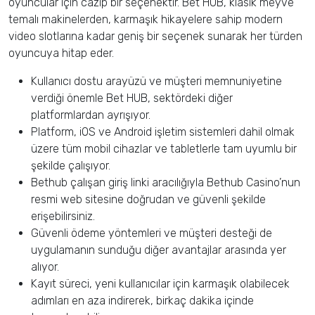
oyuncular için cazip bir seçenektir. Bet HUB, klasik meyve
temalı makinelerden, karmaşık hikayelere sahip modern
video slotlarına kadar geniş bir seçenek sunarak her türden
oyuncuya hitap eder.
Kullanıcı dostu arayüzü ve müşteri memnuniyetine
verdiği önemle Bet HUB, sektördeki diğer
platformlardan ayrışıyor.
Platform, iOS ve Android işletim sistemleri dahil olmak
üzere tüm mobil cihazlar ve tabletlerle tam uyumlu bir
şekilde çalışıyor.
Bethub çalışan giriş linki aracılığıyla Bethub Casino’nun
resmi web sitesine doğrudan ve güvenli şekilde
erişebilirsiniz.
Güvenli ödeme yöntemleri ve müşteri desteği de
uygulamanın sunduğu diğer avantajlar arasında yer
alıyor.
Kayıt süreci, yeni kullanıcılar için karmaşık olabilecek
adımları en aza indirerek, birkaç dakika içinde