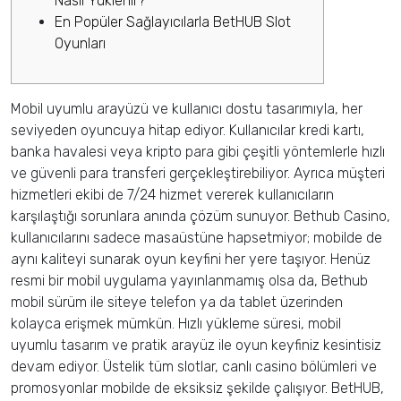
Nasıl Yüklenir?
En Popüler Sağlayıcılarla BetHUB Slot
Oyunları
Mobil uyumlu arayüzü ve kullanıcı dostu tasarımıyla, her
seviyeden oyuncuya hitap ediyor. Kullanıcılar kredi kartı,
banka havalesi veya kripto para gibi çeşitli yöntemlerle hızlı
ve güvenli para transferi gerçekleştirebiliyor. Ayrıca müşteri
hizmetleri ekibi de 7/24 hizmet vererek kullanıcıların
karşılaştığı sorunlara anında çözüm sunuyor. Bethub Casino,
kullanıcılarını sadece masaüstüne hapsetmiyor; mobilde de
aynı kaliteyi sunarak oyun keyfini her yere taşıyor. Henüz
resmi bir mobil uygulama yayınlanmamış olsa da, Bethub
mobil sürüm ile siteye telefon ya da tablet üzerinden
kolayca erişmek mümkün. Hızlı yükleme süresi, mobil
uyumlu tasarım ve pratik arayüz ile oyun keyfiniz kesintisiz
devam ediyor. Üstelik tüm slotlar, canlı casino bölümleri ve
promosyonlar mobilde de eksiksiz şekilde çalışıyor. BetHUB,