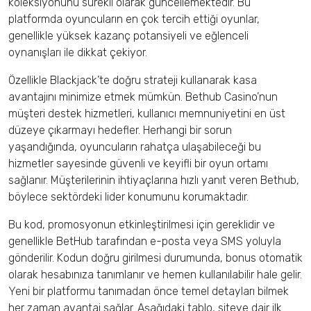
koleksiyonunu sürekli olarak güncellemektedir. Bu
platformda oyuncuların en çok tercih ettiği oyunlar,
genellikle yüksek kazanç potansiyeli ve eğlenceli
oynanışları ile dikkat çekiyor.
Özellikle Blackjack’te doğru strateji kullanarak kasa
avantajını minimize etmek mümkün. Bethub Casino’nun
müşteri destek hizmetleri, kullanıcı memnuniyetini en üst
düzeye çıkarmayı hedefler. Herhangi bir sorun
yaşandığında, oyuncuların rahatça ulaşabileceği bu
hizmetler sayesinde güvenli ve keyifli bir oyun ortamı
sağlanır. Müşterilerinin ihtiyaçlarına hızlı yanıt veren Bethub,
böylece sektördeki lider konumunu korumaktadır.
Bu kod, promosyonun etkinleştirilmesi için gereklidir ve
genellikle BetHub tarafından e-posta veya SMS yoluyla
gönderilir. Kodun doğru girilmesi durumunda, bonus otomatik
olarak hesabınıza tanımlanır ve hemen kullanılabilir hale gelir.
Yeni bir platformu tanımadan önce temel detayları bilmek
her zaman avantaj sağlar. Aşağıdaki tablo, siteye dair ilk