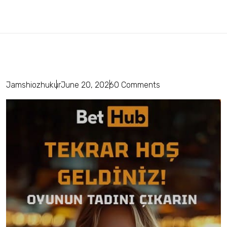
Jamshiozhukur
June 20, 2026
0 Comments