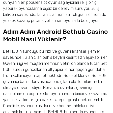
dünyanın en popüler slot oyun sağlayıcıları ile iş birliği
yaparak oyuncularına eşsiz bir deneyim sunuyor. Bu iş
birlikleri sayesinde, kullanıcılar hem kaliteli grafikler hem de
yüksek kazanç potansiyeli sunan oyunlarla buluşuyor.
Adım Adım Android Bethub Casino
Mobil Nasıl Yüklenir?
Bet HUB’in sunduğu bu hızlı ve güvenli finansal işlemler
sayesinde kullanıcılar, bahis keyfini kesintisiz yaşayabilirler.
Güvenilirliği ve müşteri memnuniyetini ön planda tutan Bet
HUB, sürekli güncellenen altyapısı ile her geçen gün daha
fazla kullanıcıya hitap etmektedir. Bu özellikleriyle Bet HUB,
çevrimiçi bahis dünyasında öne çıkan platformlardan biri
olmaya devam ediyor. Bonanza oyunları, çevrimiçi
casinoların en popüler slot oyunlarından biridir ve kazanma
şansınızı artırmak için bazı stratejiler geliştirmek önemlidir.
Öncelikle, oyunun kurallarını ve ödeme tablolarını iyi
anlamak kritik bir adımdır. BetHUB, bu konuda oyunculara