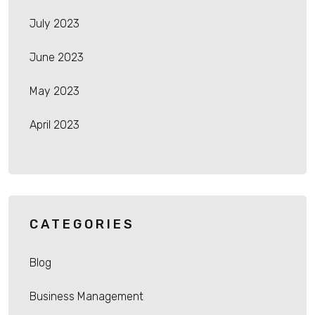
July 2023
June 2023
May 2023
April 2023
CATEGORIES
Blog
Business Management