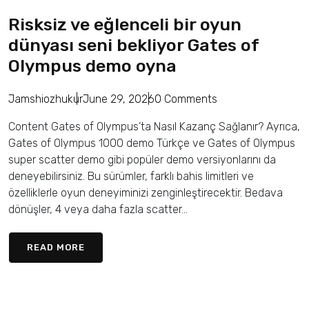
Risksiz ve eğlenceli bir oyun
dünyası seni bekliyor Gates of
Olympus demo oyna
Jamshiozhukur
June 29, 2026
0 Comments
Content Gates of Olympus’ta Nasıl Kazanç Sağlanır? Ayrıca,
Gates of Olympus 1000 demo Türkçe ve Gates of Olympus
super scatter demo gibi popüler demo versiyonlarını da
deneyebilirsiniz. Bu sürümler, farklı bahis limitleri ve
özelliklerle oyun deneyiminizi zenginleştirecektir. Bedava
dönüşler, 4 veya daha fazla scatter...
READ MORE