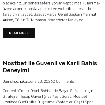
olacaksınız. Bir dahaki sefere yorum yaptığımda kullanılmak
üzere adımı, e-posta adresimi ve web site adresimi bu
tarayıcıya kaydet. Saadet Partisi Genel Başkanı Mahmut
Arıkan, 38 bin TL’lik maaşa itiraz ederek Kızılay’da...
READ MORE
Mostbet ile Guvenli ve Karli Bahis
Deneyimi
Jamshiozhukur
June 20, 2026
0 Comments
Content Yüksek Oranlı Bahislerde Başarı Sağlamak İçin
Stratejiler Hesap Güvenliği ve Kayıt Süreci Mostbet
Üzerinde Güçlü Şifre Oluşturma Yöntemleri Çeşitli Spor