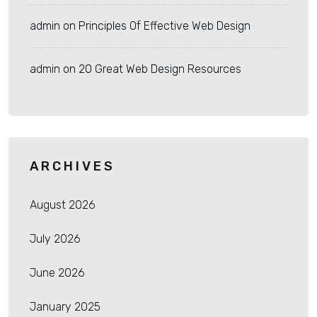
admin
on
Principles Of Effective Web Design
admin
on
20 Great Web Design Resources
ARCHIVES
August 2026
July 2026
June 2026
January 2025