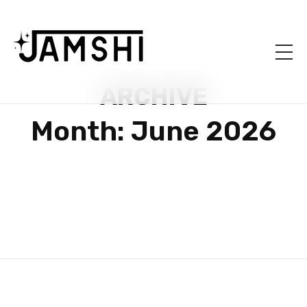
ARCHIVE
Month:
June 2026