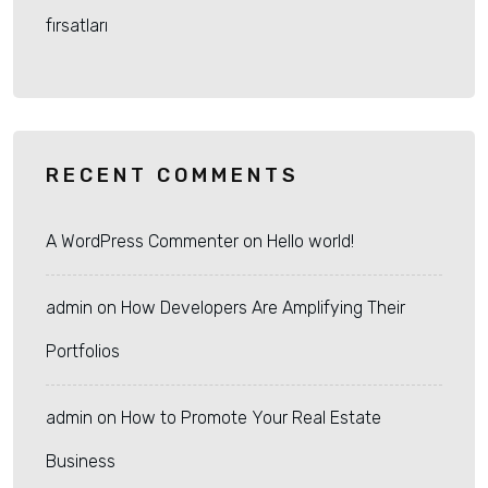
fırsatları
RECENT COMMENTS
A WordPress Commenter
on
Hello world!
admin
on
How Developers Are Amplifying Their
Portfolios
admin
on
How to Promote Your Real Estate
Business