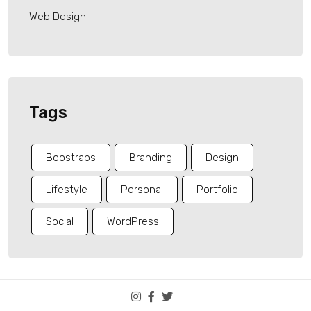
Web Design
Tags
Boostraps
Branding
Design
Lifestyle
Personal
Portfolio
Social
WordPress